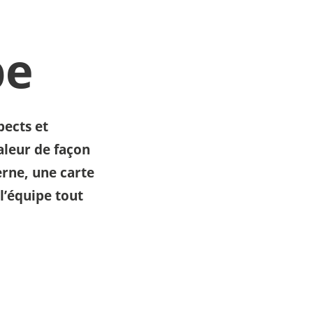
pe
pects et
aleur de façon
terne, une carte
l’équipe tout